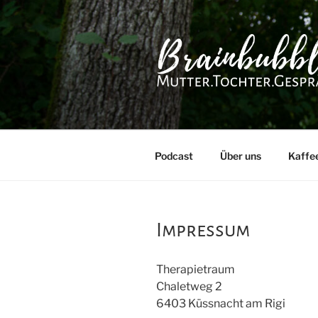
Zum
Inhalt
springen
BRAINBUB
Mutter.Tochter.Ges
Podcast
Über uns
Kaffe
Impressum
Therapietraum
Chaletweg 2
6403 Küssnacht am Rigi